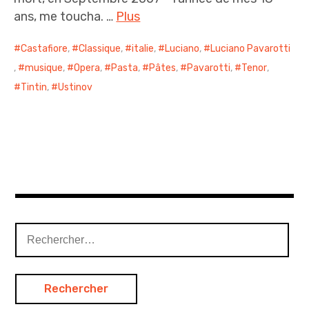
ans, me toucha. …
Plus
Castafiore
,
Classique
,
italie
,
Luciano
,
Luciano Pavarotti
,
musique
,
Opera
,
Pasta
,
Pâtes
,
Pavarotti
,
Tenor
,
Tintin
,
Ustinov
R
e
c
h
e