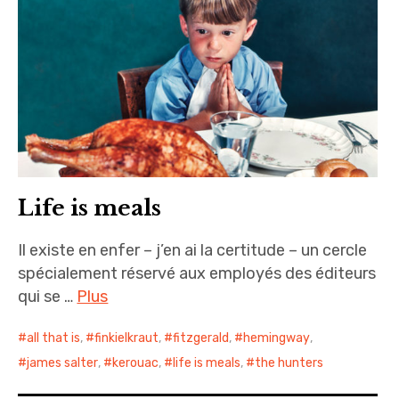
i
n
c
i
p
a
l
Life is meals
Il existe en enfer – j’en ai la certitude – un cercle
spécialement réservé aux employés des éditeurs
qui se …
Plus
all that is
,
finkielkraut
,
fitzgerald
,
hemingway
,
james salter
,
kerouac
,
life is meals
,
the hunters