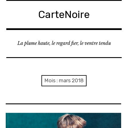
A
c
CarteNoire
c
é
d
e
La plume haute, le regard fier, le ventre tendu
r
a
u
c
o
Mois :
mars 2018
n
t
e
n
u
p
r