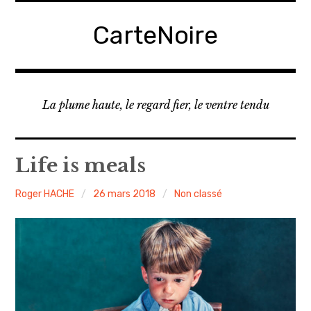
A
c
CarteNoire
c
é
d
e
La plume haute, le regard fier, le ventre tendu
r
a
u
Life is meals
c
o
Roger HACHE
26 mars 2018
Non classé
n
t
e
n
u
p
r