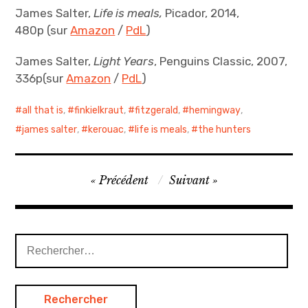
James Salter,
Life is meals,
Picador, 2014,
480p
(sur
Amazon
/
PdL
)
James Salter,
Light Years
, Penguins Classic, 2007,
336p(sur
Amazon
/
PdL
)
all that is
,
finkielkraut
,
fitzgerald
,
hemingway
,
james salter
,
kerouac
,
life is meals
,
the hunters
N
Précédent
Suivant
a
v
i
R
e
g
c
a
h