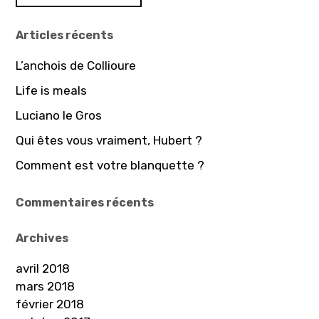
t
e
r
i
Articles récents
c
o
h
L’anchois de Collioure
n
e
d
Life is meals
r
e
Luciano le Gros
:
l
Qui êtes vous vraiment, Hubert ?
’
Comment est votre blanquette ?
a
Commentaires récents
r
t
Archives
i
avril 2018
c
mars 2018
l
février 2018