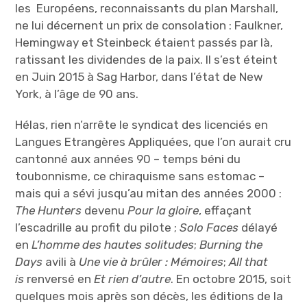
les Européens, reconnaissants du plan Marshall,
ne lui décernent un prix de consolation : Faulkner,
Hemingway et Steinbeck étaient passés par là,
ratissant les dividendes de la paix. Il s’est éteint
en Juin 2015 à Sag Harbor, dans l’état de New
York, à l’âge de 90 ans.
Hélas, rien n’arrête le syndicat des licenciés en
Langues Etrangères Appliquées, que l’on aurait cru
cantonné aux années 90 – temps béni du
toubonnisme, ce chiraquisme sans estomac –
mais qui a sévi jusqu’au mitan des années 2000 :
The Hunters
devenu
Pour la gloire
, effaçant
l’escadrille au profit du pilote ;
Solo Faces
délayé
en
L’homme des hautes solitudes
;
Burning the
Days
avili à
Une vie à brûler : Mémoires
;
All that
is
renversé en
Et rien d’autre
. En octobre 2015, soit
quelques mois après son décès, les éditions de la