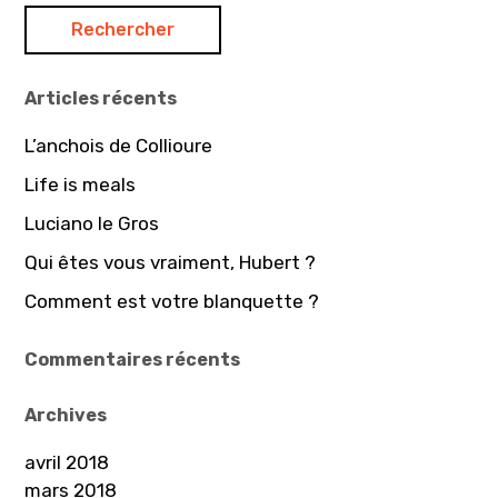
h
e
r
Articles récents
c
h
L’anchois de Collioure
e
Life is meals
r
Luciano le Gros
:
Qui êtes vous vraiment, Hubert ?
Comment est votre blanquette ?
Commentaires récents
Archives
avril 2018
mars 2018