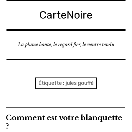
A
c
CarteNoire
c
é
d
e
La plume haute, le regard fier, le ventre tendu
r
a
u
c
o
Étiquette :
jules gouffé
n
t
e
n
u
Comment est votre blanquette
p
?
r