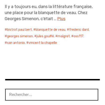
i
Il y a toujours eu, dans la littérature française,
n
une place pour la blanquette de veau. Chez
c
Georges Simenon, c’était …
Plus
i
p
bistrot paul bert
,
blanquette de veau
,
frederic dard
,
a
georges simenon
,
jules gouffé
,
maigret
,
oss117
,
l
san antonio
,
vincent la chapelle
R
e
c