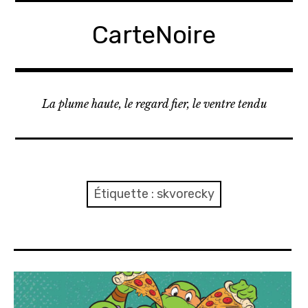
A
c
CarteNoire
c
é
d
e
La plume haute, le regard fier, le ventre tendu
r
a
u
c
o
Étiquette :
skvorecky
n
t
e
n
u
p
r