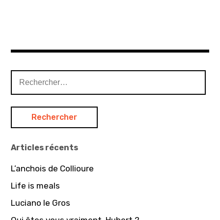
R
e
c
h
e
r
Articles récents
c
h
L’anchois de Collioure
e
Life is meals
r
Luciano le Gros
: