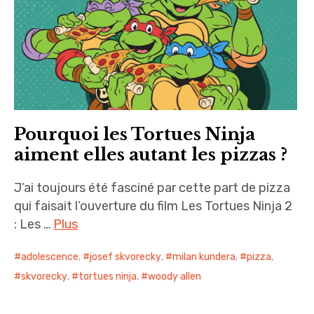
i
n
c
i
p
a
l
Pourquoi les Tortues Ninja
aiment elles autant les pizzas ?
J’ai toujours été fasciné par cette part de pizza
qui faisait l’ouverture du film Les Tortues Ninja 2
: Les …
Plus
adolescence
,
josef skvorecky
,
milan kundera
,
pizza
,
skvorecky
,
tortues ninja
,
woody allen