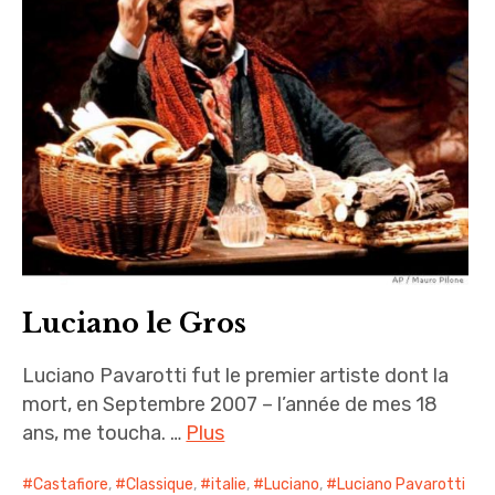
i
n
c
i
p
a
l
Luciano le Gros
Luciano Pavarotti fut le premier artiste dont la
mort, en Septembre 2007 – l’année de mes 18
ans, me toucha. …
Plus
Castafiore
,
Classique
,
italie
,
Luciano
,
Luciano Pavarotti