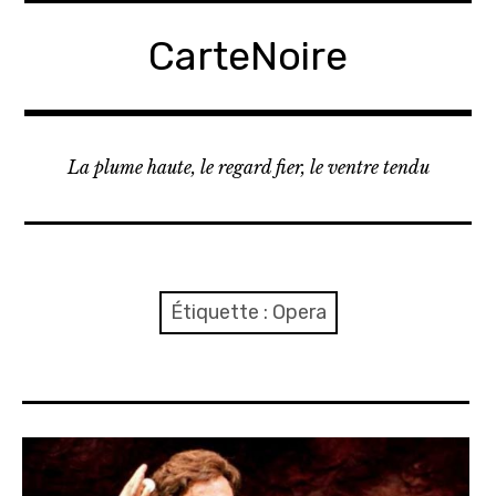
A
c
CarteNoire
c
é
d
e
La plume haute, le regard fier, le ventre tendu
r
a
u
c
o
Étiquette :
Opera
n
t
e
n
u
p
r