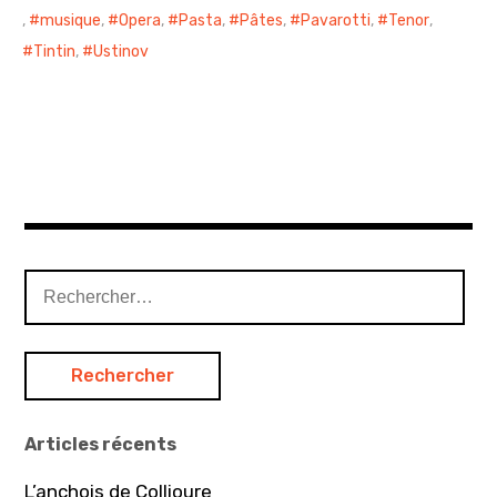
,
musique
,
Opera
,
Pasta
,
Pâtes
,
Pavarotti
,
Tenor
,
Tintin
,
Ustinov
R
e
c
h
e
r
Articles récents
c
h
L’anchois de Collioure