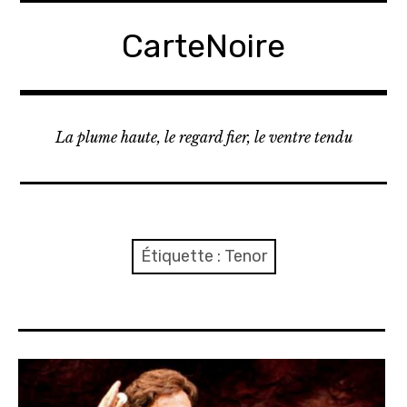
A
c
CarteNoire
c
é
d
e
La plume haute, le regard fier, le ventre tendu
r
a
u
c
o
Étiquette :
Tenor
n
t
e
n
u
p
r