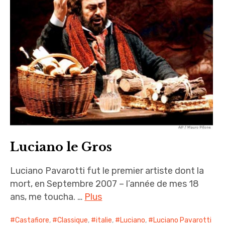
i
n
c
i
p
a
l
Luciano le Gros
Luciano Pavarotti fut le premier artiste dont la
mort, en Septembre 2007 – l’année de mes 18
ans, me toucha. …
Plus
Castafiore
,
Classique
,
italie
,
Luciano
,
Luciano Pavarotti