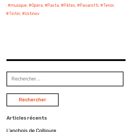
,
musique
,
Opera
,
Pasta
,
Pâtes
,
Pavarotti
,
Tenor
,
Tintin
,
Ustinov
R
e
c
h
e
r
Articles récents
c
h
L’anchois de Collioure