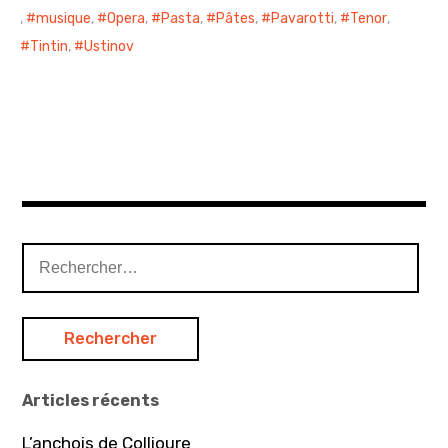
,
musique
,
Opera
,
Pasta
,
Pâtes
,
Pavarotti
,
Tenor
,
Tintin
,
Ustinov
R
e
c
h
e
r
Articles récents
c
h
L’anchois de Collioure