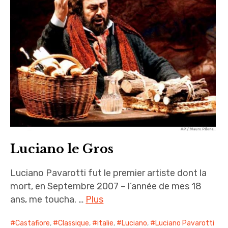
i
n
c
i
p
a
l
Luciano le Gros
Luciano Pavarotti fut le premier artiste dont la
mort, en Septembre 2007 – l’année de mes 18
ans, me toucha. …
Plus
Castafiore
,
Classique
,
italie
,
Luciano
,
Luciano Pavarotti