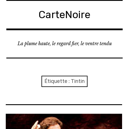
A
c
CarteNoire
c
é
d
e
La plume haute, le regard fier, le ventre tendu
r
a
u
c
o
Étiquette :
Tintin
n
t
e
n
u
p
r